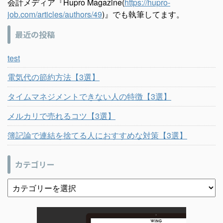
会計メディア『Hupro Magazine(
https://hupro-
job.com/articles/authors/49
)』でも執筆してます。
最近の投稿
test
電気代の節約方法【3選】
タイムマネジメントできない人の特徴【3選】
メルカリで売れるコツ【3選】
簿記論で連結を捨てる人におすすめな対策【3選】
カテゴリー