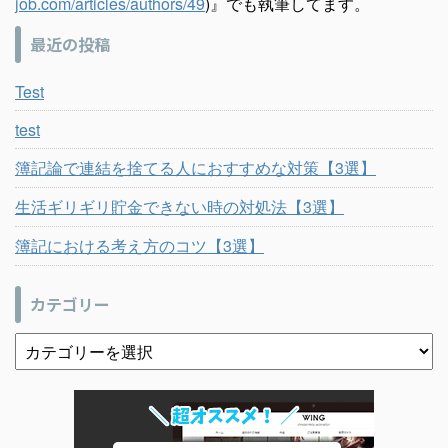
job.com/articles/authors/49
)』でも執筆してます。
最近の投稿
Test
test
簿記論で連結を捨てる人におすすめな対策【3選】
生活ギリギリ貯金できない時の対処法【3選】
簿記における考え方のコツ【3選】
カテゴリー