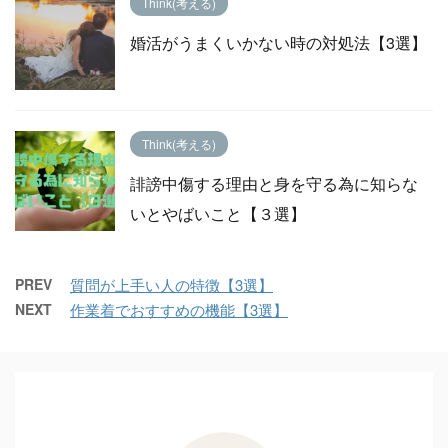
Think(考える)
婚活がうまくいかない時の対処法【3選】
Think(考える)
誹謗中傷する理由と身を守る為に知らな
いとやばいこと【３選】
PREV
質問が上手い人の特徴【3選】
NEXT
作業着でおすすめの機能【3選】