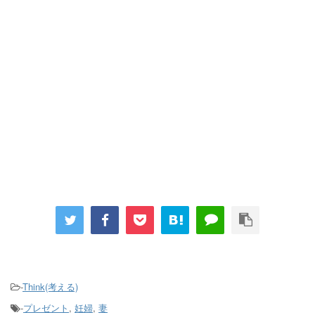
-
Think(考える)
-
プレゼント
,
妊婦
,
妻