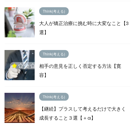
Think(考える)
大人が矯正治療に挑む時に大変なこと【3
選】
Think(考える)
相手の意見を正しく否定する方法【寛
容】
Think(考える)
【継続】プラスして考えるだけで大きく
成長すること３選【＋α】