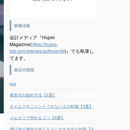
執筆活動
会計メディア『Hupro
Magazine(
https://hupro-
job.com/articles/authors/49
)』でも執筆し
てます。
最近の投稿
test
電気代の節約方法【3選】
タイムマネジメントできない人の特徴【3選】
メルカリで売れるコツ【3選】
簿記論で連結を捨てる人におすすめな対策【3