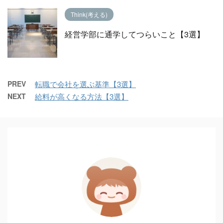
Think(考える)
経営学部に通学してつらいこと【3選】
PREV
転職で会社を選ぶ基準【3選】
NEXT
給料が高くなる方法【3選】