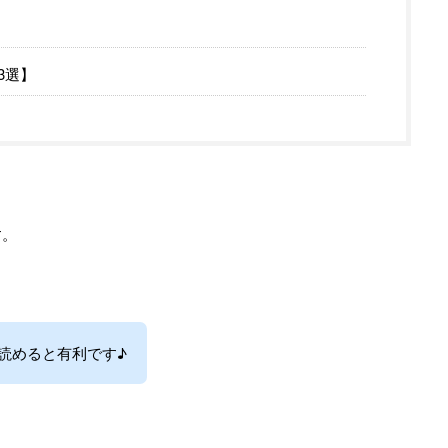
3選】
す。
読めると有利です♪