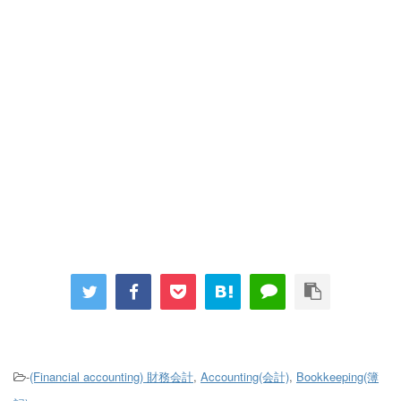
-
(Financial accounting) 財務会計
,
Accounting(会計)
,
Bookkeeping(簿