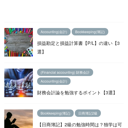
Accounting(会計)
Bookkeeping(簿記)
損益勘定と損益計算書【P/L】の違い【3
選】
(Financial accounting) 財務会計
Accounting(会計)
財務会計論を勉強するポイント【3選】
Bookkeeping(簿記)
日商簿記2級
【日商簿記】2級の勉強時間は？独学は可