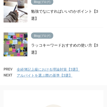
Blog(ブログ)
勉強でなにすればいいのかポイント【3
選】
Blog(ブログ)
ラッコキーワードおすすめの使い方【3
選】
PREV
全経簿記上級における理論対策【3選】
NEXT
アルバイトを選ぶ際の基準【3選】