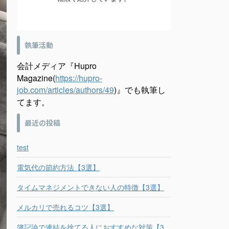
執筆活動
会計メディア『Hupro
Magazine(
https://hupro-
job.com/articles/authors/49
)』でも執筆し
てます。
最近の投稿
test
電気代の節約方法【3選】
タイムマネジメントできない人の特徴【3選】
メルカリで売れるコツ【3選】
簿記論で連結を捨てる人におすすめな対策【3