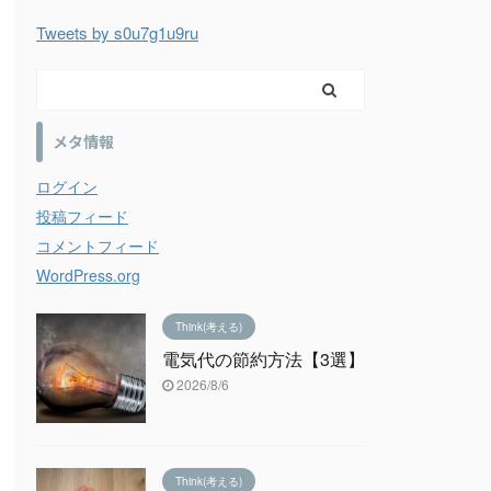
Tweets by s0u7g1u9ru
メタ情報
ログイン
投稿フィード
コメントフィード
WordPress.org
Think(考える)
電気代の節約方法【3選】
2026/8/6
Think(考える)