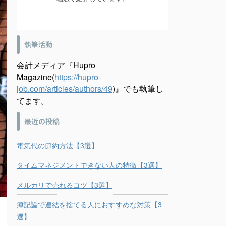
執筆活動
会計メディア『Hupro
Magazine(
https://hupro-
job.com/articles/authors/49
)』でも執筆し
てます。
最近の投稿
電気代の節約方法【3選】
タイムマネジメントできない人の特徴【3選】
メルカリで売れるコツ【3選】
簿記論で連結を捨てる人におすすめな対策【3
選】