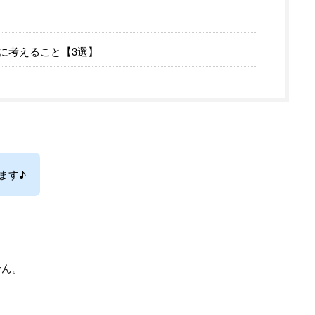
に考えること【3選】
ます♪
せん。