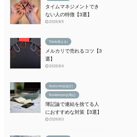
タイムマネジメントでき
ない人の特徴【3選】
2026/8/5
Think(考える)
メルカリで売れるコツ【3
選】
2026/8/4
Accounting(会計)
Bookkeeping(簿記)
簿記論で連結を捨てる人
におすすめな対策【3選】
2026/8/3