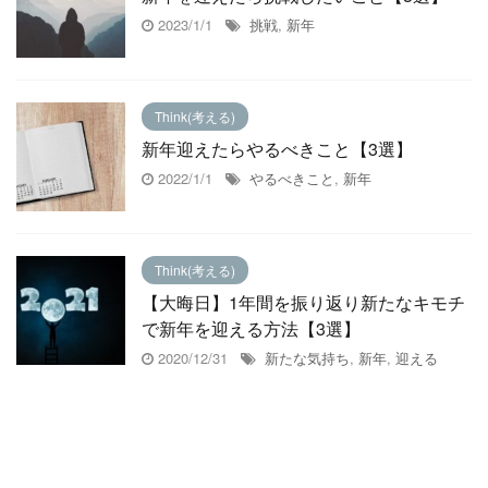
2023/1/1
挑戦
,
新年
Think(考える)
新年迎えたらやるべきこと【3選】
2022/1/1
やるべきこと
,
新年
Think(考える)
【大晦日】1年間を振り返り新たなキモチ
で新年を迎える方法【3選】
2020/12/31
新たな気持ち
,
新年
,
迎える