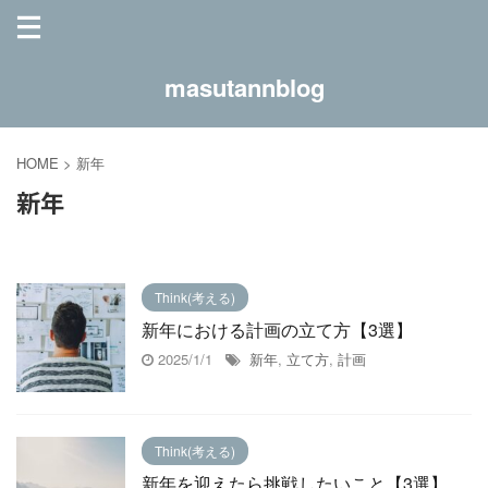
masutannblog
HOME
>
新年
新年
Think(考える)
新年における計画の立て方【3選】
2025/1/1
新年
,
立て方
,
計画
Think(考える)
新年を迎えたら挑戦したいこと【3選】