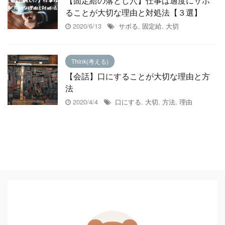
【固定給の落とし穴】仕事は適度にサボ
ることが大切な理由と対処法【３選】
2020/6/13
サボる
,
固定給
,
大切
Think(考える)
【会話】口にすることが大切な理由と方
法
2020/4/4
口にする
,
大切
,
方法
,
理由