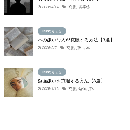
2026/4/14
克服
,
劣等感
Think(考える)
本の嫌いな人が克服する方法【3選】
2026/2/7
克服
,
嫌い
,
本
Think(考える)
勉強嫌いを克服する方法【3選】
2025/1/13
克服
,
勉強
,
嫌い