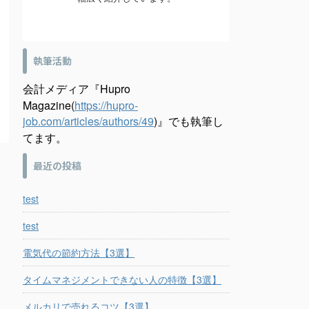
執筆活動
会計メディア『Hupro
Magazine(
https://hupro-
job.com/articles/authors/49
)』でも執筆し
てます。
最近の投稿
test
test
電気代の節約方法【3選】
タイムマネジメントできない人の特徴【3選】
メルカリで売れるコツ【3選】