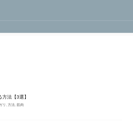
る方法【3選】
ガリ
,
方法
,
筋肉