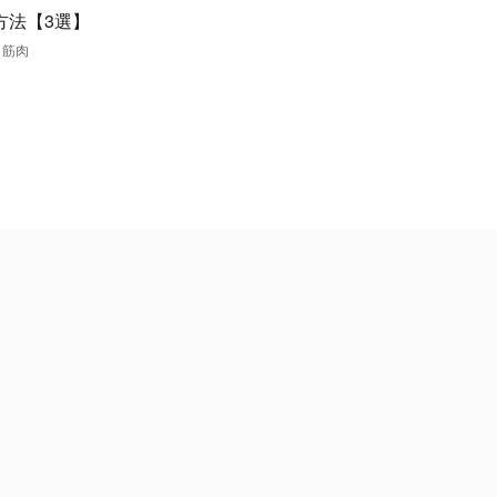
方法【3選】
,
筋肉