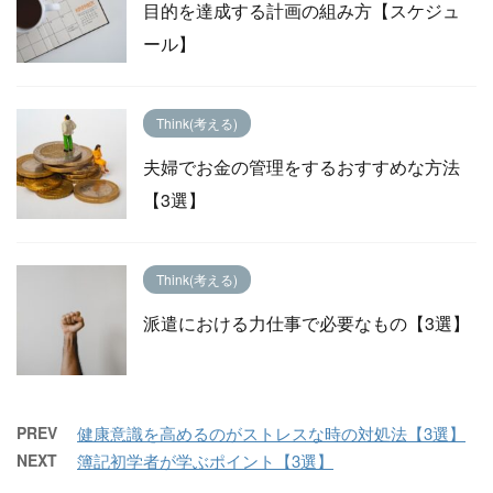
目的を達成する計画の組み方【スケジュ
ール】
Think(考える)
夫婦でお金の管理をするおすすめな方法
【3選】
Think(考える)
派遣における力仕事で必要なもの【3選】
PREV
健康意識を高めるのがストレスな時の対処法【3選】
NEXT
簿記初学者が学ぶポイント【3選】