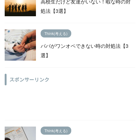
高校生だけど友達がいない！暇な時の対
処法【3選】
Think(考える)
パパがワンオペできない時の対処法【3
選】
スポンサーリンク
Think(考える)