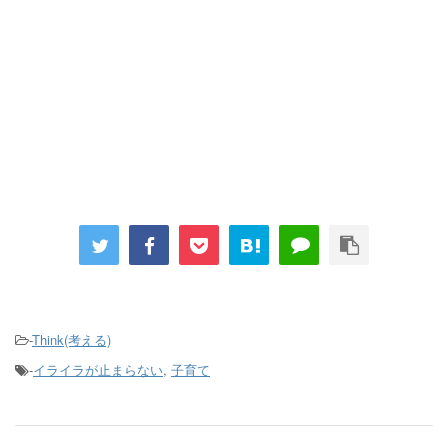
-
Think(考える)
-
イライラが止まらない
,
子育て