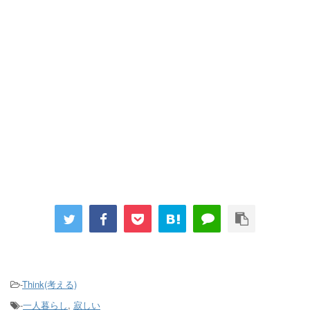
-
Think(考える)
-
一人暮らし
,
寂しい