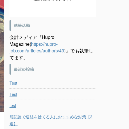
執筆活動
会計メディア『Hupro
Magazine(
https://hupro-
job.com/articles/authors/49
)』でも執筆し
てます。
最近の投稿
Test
Test
test
簿記論で連結を捨てる人におすすめな対策【3
選】