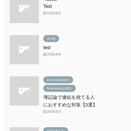
Test
2026/8/5
未分類
test
2026/8/4
Accounting(会計)
Bookkeeping(簿記)
簿記論で連結を捨てる人
におすすめな対策【3選】
2026/8/3
Think(考える)