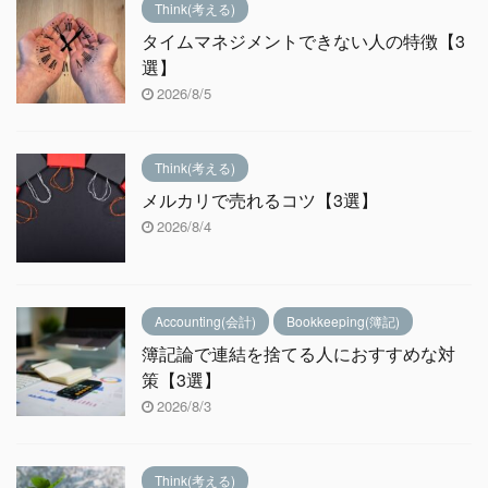
Think(考える)
タイムマネジメントできない人の特徴【3
選】
2026/8/5
Think(考える)
メルカリで売れるコツ【3選】
2026/8/4
Accounting(会計)
Bookkeeping(簿記)
簿記論で連結を捨てる人におすすめな対
策【3選】
2026/8/3
Think(考える)