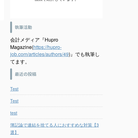
執筆活動
会計メディア『Hupro
Magazine(
https://hupro-
job.com/articles/authors/49
)』でも執筆し
てます。
最近の投稿
Test
Test
test
簿記論で連結を捨てる人におすすめな対策【3
選】