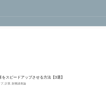
算をスピードアップさせる方法【3選】
ップ
,
計算
,
財務諸表論