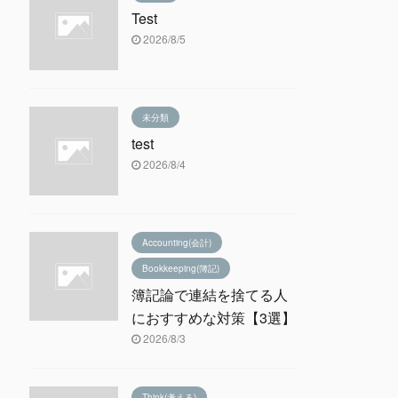
Test
2026/8/5
未分類
test
2026/8/4
Accounting(会計)
Bookkeeping(簿記)
簿記論で連結を捨てる人
におすすめな対策【3選】
2026/8/3
Think(考える)