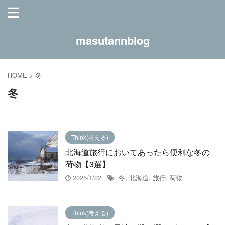
masutannblog
HOME
>
冬
冬
Think(考える)
北海道旅行においてあったら便利な冬の
荷物【3選】
2025/1/22
冬
,
北海道
,
旅行
,
荷物
Think(考える)