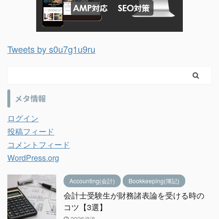
Tweets by s0u7g1u9ru
メタ情報
ログイン
投稿フィード
コメントフィード
WordPress.org
Accounting(会計)
Bookkeeping(簿記)
会計士受験生が財務諸表論を受ける時の
コツ【3選】
2026/8/8